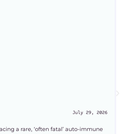
July 29, 2026
E
 facing a rare, ‘often fatal’ auto-immune
It