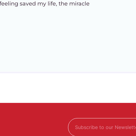
 feeling saved my life, the miracle
E
E
m
m
a
a