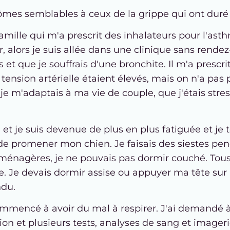
ptômes semblables à ceux de la grippe qui ont dur
amille qui m'a prescrit des inhalateurs pour l'ast
 alors je suis allée dans une clinique sans rende
 et que je souffrais d'une bronchite. Il m'a prescr
ension artérielle étaient élevés, mais on n'a pas p
e m'adaptais à ma vie de couple, que j'étais stres
 et je suis devenue de plus en plus fatiguée et je
 de promener mon chien. Je faisais des siestes pendan
ménagères, je ne pouvais pas dormir couché. Tous l
e. Je devais dormir assise ou appuyer ma tête sur
ndu.
 commencé à avoir du mal à respirer. J'ai deman
ion et plusieurs tests, analyses de sang et image