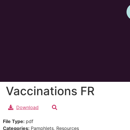
Vaccinations FR
Download
File Type:
pdf
Categories:
Pamphlets, Resources